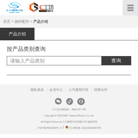
首页
> 德科配件 >
产品介绍
产品介绍
按产品类别查询
查询
隐私条款
会员中心
上汽通用汽车
招商合作
C工坊全国热线：
4008-207-798
Copyright © 2016 SAIC General Motors Co. Ltd.
All Rights Reserved 上汽通用汽车有限公司 版权所有
沪ICP备05015204号-17
沪公网安备
31011502303573号